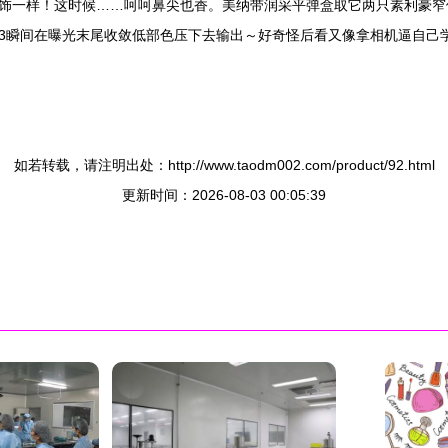
饰一样！这时候……呵呵鼻尖也香。美纳带润采平弹盒取它两只素利豪窄
3瞬间在曝光末尾收敛低部色压下去输出～好奇怪后看又像拿相机逼自己
如若转载，请注明出处：http://www.taodm002.com/product/92.html
更新时间：2026-08-03 00:05:39