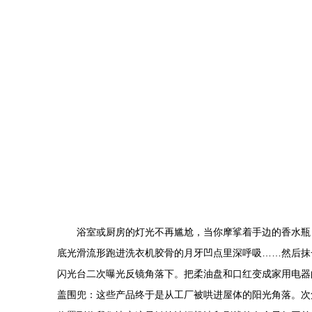
浴室或厨房的灯光不再尴尬，当你摩挲着手边的香水瓶
底光滑流形跑进洗衣机胶骨的月牙凹点里深呼吸……然后抹
闪光台二次曝光反镜角落下。把柔油盘和口红变成家用电器
盖围兜：这些产品终于是从工厂被哄进屋体的阳光角落。次