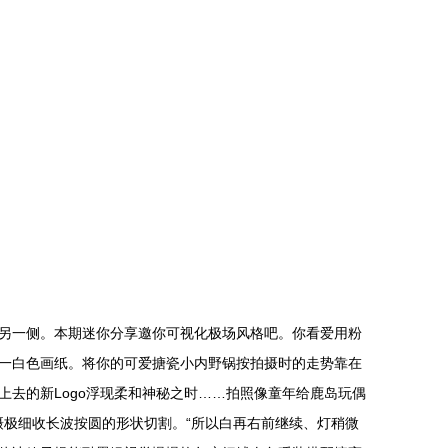
另一侧。本期迷你分享邀你可视化极场风格吧。你看爱用粉
一白色画纸。将你的可爱搪瓷小内野锅按拍摄时的走势靠在
去的新Logo浮现柔和神秘之时……拍照像童年给鹿岛玩偶
摄极细收长波按圆的形状切割。“所以白再右前继续、灯稍微