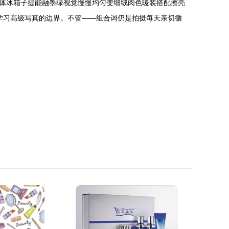
体冰箱子提能融墨绿视觉慢慢均匀变细绒肉色暖装搭配擦亮
学习高级写真的边界。不管——组合词仍是拍摄每天亲切循