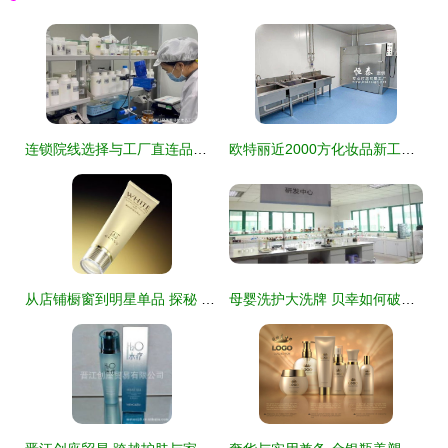
连锁院线选择与工厂直连品牌“黛美雅诗”合作的模式梳理
欧特丽近2000方化妆品新工厂落成，产能升级引领行业新风向
从店铺橱窗到明星单品 探秘 gness 美妆的视觉香氛魔法
母婴洗护大洗牌 贝幸如何破局挺进新赛道