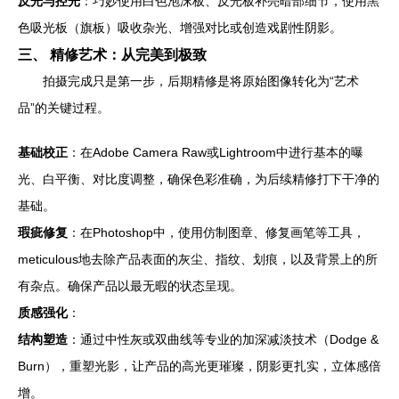
反光与控光
：巧妙使用白色泡沫板、反光板补亮暗部细节，使用黑
色吸光板（旗板）吸收杂光、增强对比或创造戏剧性阴影。
三、 精修艺术：从完美到极致
拍摄完成只是第一步，后期精修是将原始图像转化为“艺术
品”的关键过程。
基础校正
：在Adobe Camera Raw或Lightroom中进行基本的曝
光、白平衡、对比度调整，确保色彩准确，为后续精修打下干净的
基础。
瑕疵修复
：在Photoshop中，使用仿制图章、修复画笔等工具，
meticulous地去除产品表面的灰尘、指纹、划痕，以及背景上的所
有杂点。确保产品以最无暇的状态呈现。
质感强化
：
结构塑造
：通过中性灰或双曲线等专业的加深减淡技术（Dodge &
Burn），重塑光影，让产品的高光更璀璨，阴影更扎实，立体感倍
增。