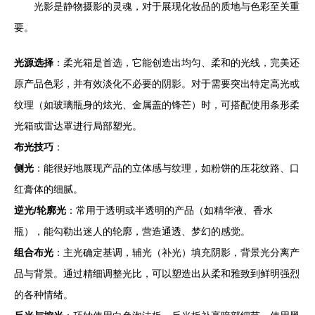
光影是静物摄影的灵魂，对于展现化妆品的质地与色彩至关重
要。
光源选择
：柔光箱是首选，它能创造出均匀、柔和的光线，完美还
原产品色彩，并有效淡化不必要的阴影。对于需要突出特定高光或
纹理（如玻璃瓶身的炫光、金属盖的锋芒）时，可搭配使用条形柔
光箱或雷达罩进行局部塑光。
布光技巧
：
侧光
：能很好地展现产品的立体感与纹理，如粉饼的压花纹路、口
红膏体的细腻。
逆光/轮廓光
：常用于透明或半透明的产品（如精华液、香水
瓶），能勾勒出迷人的轮廓，营造通透、梦幻的感觉。
组合布光
：主光确定基调，辅光（补光）填充阴影，背景光分离产
品与背景。通过精细调整光比，可以塑造出从柔和雅致到鲜明强烈
的各种情绪。