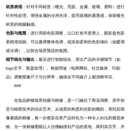
材质表现
：针对不同材质（哑光、亮面、金属、玻璃、塑料）进行
针对性处理。增强金属的冷冽光泽，提亮玻璃的通透感，保留哑光
材质的细腻触感。
色彩与氛围
：进行局部色彩调整，让口红色号更诱人，眼影盘色彩
更精准炫丽。可以微调整体色调，或添加柔和的色彩倾向（如暖调
或冷调），以契合场景预设的氛围。
细节锐化与输出
：最后进行智能锐化，突出产品的关键细节（如
logo文字、瓶盖纹理）。根据用途（电商网站、社交媒体、印刷
品）调整图像尺寸与分辨率，确保在不同媒介上都清晰夺目。
###
化妆品静物场景拍摄与精修，是一门融合了商业洞察、美学创
意与精密技术的综合艺术。从场景的构思到光影的雕刻，再到后期
像素级的精修，每一步都旨在将产品转化为一种令人向往的视觉体
验。当一张精修图能让人仿佛触摸到产品的质地，闻到其芬芳，并