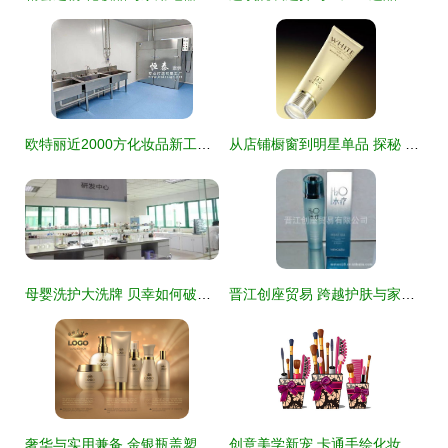
欧特丽近2000方化妆品新工厂落成，产能升级引领行业新风向
从店铺橱窗到明星单品 探秘 gness 美妆的视觉香氛魔法
母婴洗护大洗牌 贝幸如何破局挺进新赛道
晋江创座贸易 跨越护肤与家居的全品类精选
奢华与实用兼备 金银瓶盖塑瓶化妆品包装设计解析
创意美学新宠 卡通手绘化妆品的魅力与市场潜力