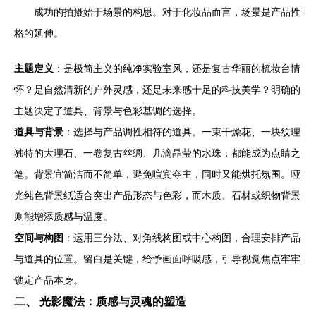
成功的拍摄始于场景的构思。对于化妆品而言，场景是产品性
格的延伸。
主题定义
：是极简主义的纯净实验室风，还是复古华丽的梳妆台情
怀？是自然清新的户外灵感，还是未来感十足的科技美学？明确的
主题决定了道具、背景与色彩基调的选择。
道具与背景
：选择与产品调性相符的道具。一束干燥花、一块纹理
独特的大理石、一卷复古丝绸、几滴晶莹的水珠，都能成为点睛之
笔。背景宜简洁而不简单，避免喧宾夺主，同时又能烘托氛围。哑
光纯色背景纸适合突出产品形态与色彩，而木质、石材或织物背景
则能增添质感与温度。
空间与构图
：运用三分法、对角线构图或中心构图，合理安排产品
与道具的位置。留白是关键，给予画面呼吸感，引导视觉焦点牢牢
锁定产品本身。
二、 光影魔法：质感与灵魂的塑造